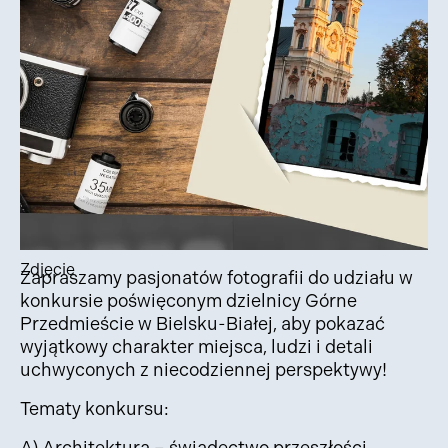
Zdjęcie
Zapraszamy pasjonatów fotografii do udziału w
konkursie poświęconym dzielnicy Górne
Przedmieście w Bielsku-Białej, aby pokazać
wyjątkowy charakter miejsca, ludzi i detali
uchwyconych z niecodziennej perspektywy!
Tematy konkursu:
A) Architektura – świadectwo przeszłości