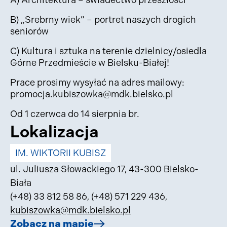
B) „Srebrny wiek” – portret naszych drogich
seniorów
C) Kultura i sztuka na terenie dzielnicy/osiedla
Górne Przedmieście w Bielsku-Białej!
Prace prosimy wysyłać na adres mailowy:
promocja.kubiszowka@mdk.bielsko.pl
Od 1 czerwca do 14 sierpnia br.
Lokalizacja
IM. WIKTORII KUBISZ
ul. Juliusza Słowackiego 17, 43-300 Bielsko-
Biała
(+48) 33 812 58 86
,
(+48) 571 229 436
,
kubiszowka@mdk.bielsko.pl
Zobacz na mapie